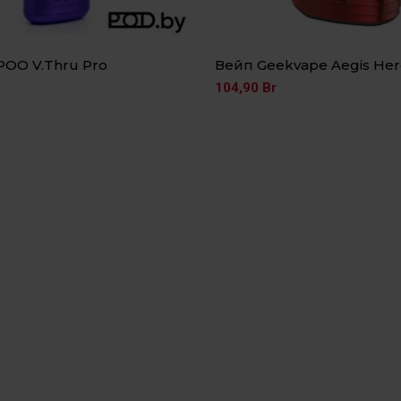
OO V.Thru Pro
Вейп Geekvape Aegis Her
104,90
Br