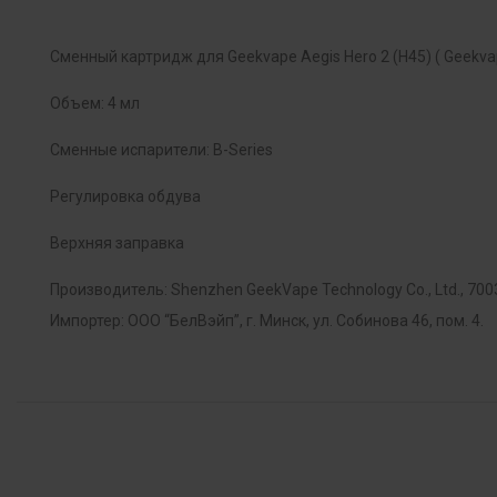
Сменный картридж для Geekvape Aegis Hero 2 (H45) ( Geekva
Объем: 4 мл
Сменные испарители: B-Series
Регулировка обдува
Верхняя заправка
Производитель: Shenzhen GeekVape Technology Co., Ltd., 7003 W
Импортер: ООО “БелВэйп”, г. Минск, ул. Собинова 46, пом. 4.