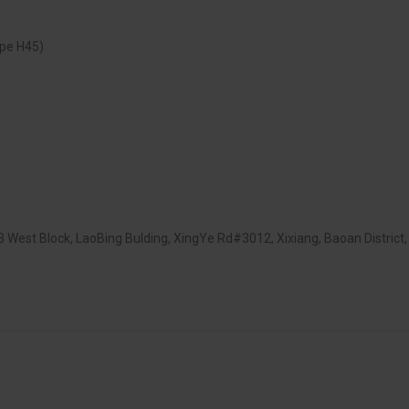
pe H45)
est Block, LaoBing Bulding, XingYe Rd#3012, Xixiang, Baoan District,