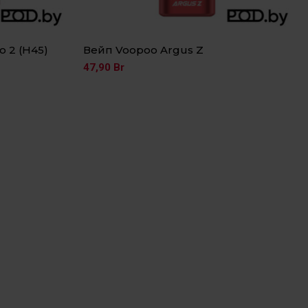
o 2 (H45)
Вейп Voopoo Argus Z
47,90
Br