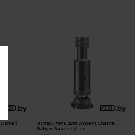
 Osmall
Испаритель для Smoant Charon
Baby и Smoant Veer