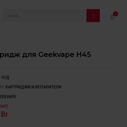
0
ридж для Geekvape H45
:
Н/Д
ИЯ:
КАРТРИДЖИ И ИСПАРИТЕЛИ
EEKVAPE
VAPE
0
Br