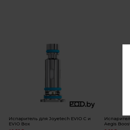
Испаритель для Joyetech EVIO C и
Испаритель
EVIO Box
Aegis Boos