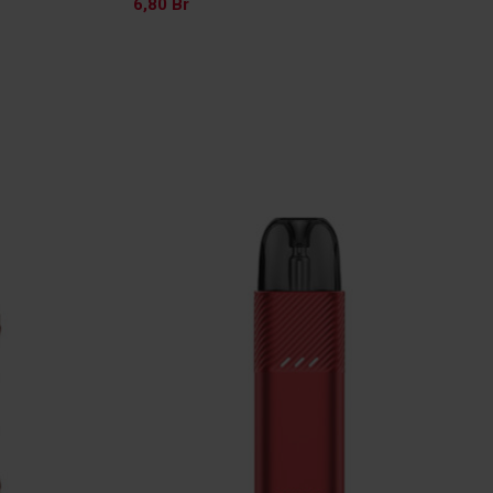
6,80
Br