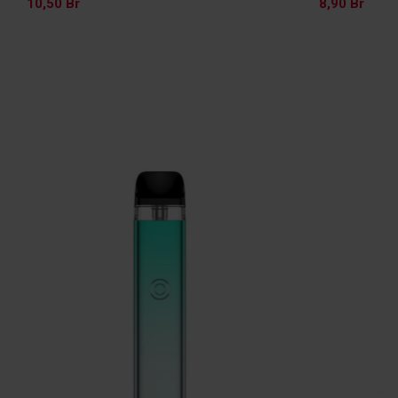
10,50
Br
8,90
Br